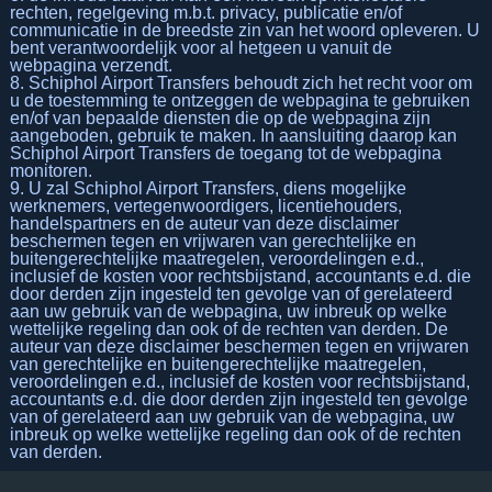
rechten, regelgeving m.b.t. privacy, publicatie en/of
communicatie in de breedste zin van het woord opleveren. U
bent verantwoordelijk voor al hetgeen u vanuit de
webpagina verzendt.
8. Schiphol Airport Transfers behoudt zich het recht voor om
u de toestemming te ontzeggen de webpagina te gebruiken
en/of van bepaalde diensten die op de webpagina zijn
aangeboden, gebruik te maken. In aansluiting daarop kan
Schiphol Airport Transfers de toegang tot de webpagina
monitoren.
9. U zal Schiphol Airport Transfers, diens mogelijke
werknemers, vertegenwoordigers, licentiehouders,
handelspartners en de auteur van deze disclaimer
beschermen tegen en vrijwaren van gerechtelijke en
buitengerechtelijke maatregelen, veroordelingen e.d.,
inclusief de kosten voor rechtsbijstand, accountants e.d. die
door derden zijn ingesteld ten gevolge van of gerelateerd
aan uw gebruik van de webpagina, uw inbreuk op welke
wettelijke regeling dan ook of de rechten van derden. De
auteur van deze disclaimer beschermen tegen en vrijwaren
van gerechtelijke en buitengerechtelijke maatregelen,
veroordelingen e.d., inclusief de kosten voor rechtsbijstand,
accountants e.d. die door derden zijn ingesteld ten gevolge
van of gerelateerd aan uw gebruik van de webpagina, uw
inbreuk op welke wettelijke regeling dan ook of de rechten
van derden.