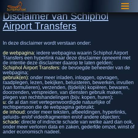
Disclaimer van Schiphol
Airport Transfers
In deze disclaimer wordt verstaan onder:
de webpagina
: iedere webpagina waarin Schiphol Airport
Transfers een hyperlink naar deze disclaimer opneemt met
de intentie deze disclaimer daarop te laten gelden;
Schiphol Airport Transfers
: de bevoegde beheerder van de
webpagina;
gebruik(en)
: onder meer inladen, inloggen, opvragen,
raadplegen, lezen, bekijken, beluisteren, bewerken, invullen
(van formulieren), verzenden, (tijdelijk) kopiëren, bewaren,
doorzenden, verspreiden, van diensten gebruik maken,
plegen van rechtshandelingen (bijv. kopen, huren);
u
: de al dan niet vertegenwoordigde natuurlijke of
rechtspersoon die de webpagina gebruikt;
de inhoud
: onder meer teksten, afbeeldingen, hyperlinks,
geluids- en/of videofragmenten en/of andere objecten;
schade
: directe of indirecte schade van welke aard dan ook,
onder meer verloren data en zaken, gederfde omzet, winst of
ander economisch nadeel.