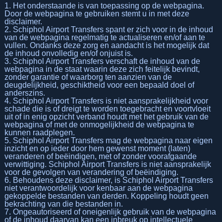
1. Het onderstaande is van toepassing op de webpagina.
Door de webpagina te gebruiken stemt u in met deze
disclaimer.
2. Schiphol Airport Transfers spant er zich voor in de inhoud
van de webpagina regelmatig te actualiseren en/of aan te
vullen. Ondanks deze zorg en aandacht is het mogelijk dat
de inhoud onvolledig en/of onjuist is.
3. Schiphol Airport Transfers verschaft de inhoud van de
webpagina in de staat waarin deze zich feitelijk bevindt,
zonder garantie of waarborg ten aanzien van de
deugdelijkheid, geschiktheid voor een bepaald doel of
anderszins.
4. Schiphol Airport Transfers is niet aansprakelijkheid voor
schade die is of dreigt te worden toegebracht en voortvloeit
uit of in enig opzicht verband houdt met het gebruik van de
webpagina of met de onmogelijkheid de webpagina te
kunnen raadplegen.
5. Schiphol Airport Transfers mag de webpagina naar eigen
inzicht en op ieder door hem gewenst moment (laten)
veranderen of beëindigen, met of zonder voorafgaande
verwittiging. Schiphol Airport Transfers is niet aansprakelijk
voor de gevolgen van verandering of beëindiging.
6. Behoudens deze disclaimer, is Schiphol Airport Transfers
niet verantwoordelijk voor kenbaar aan de webpagina
gekoppelde bestanden van derden. Koppeling houdt geen
bekrachting van die bestanden in.
7. Ongeautoriseerd of oneigenlijk gebruik van de webpagina
of de inhoud daarvan kan een inbreuk op intellectuele